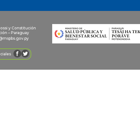
rossi y Constitución
ión – Paraguay
@mspbs.gov.py
ciales