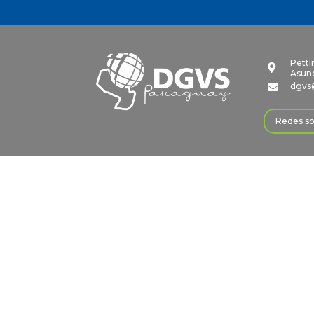
Petti

Asunc
dgvs

Redes so