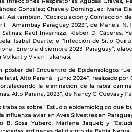
as Infecciones Respiratorias Agudas Graves, 
nández González; Chavely Domínguez; Ivana Ele
t al. Así también, “Cocirculación y Coinfección 
 – Amambay Paraguay 2023”, de Mariela N. Insfr
Salinas; Raúl Invernizzi, Kleber D. Cáceres, Ye
uela; Isabel Duarte; e “Infección de Sitio Quir
cional. Enero a diciembre 2023. Paraguay”, elabo
 Volkart y Vivian Takahasi.
en póster del Encuentro de Epidemiólogos fue
 fatal, Alto Paraná – junio 2024”, realizado por
taleciendo la eliminación de la rabia canina:
nas. Alto Paraná, 2023”, de Nancy C. Cuevas y Fá
trabajos sobre “Estudio epidemiológico que bu
la influenza aviar en Aves Silvestres en Paragua
do B. Sosa Yubero, Marlene Jaquet; y “Estud
idades indígenas del distrito de Bahía Negra,