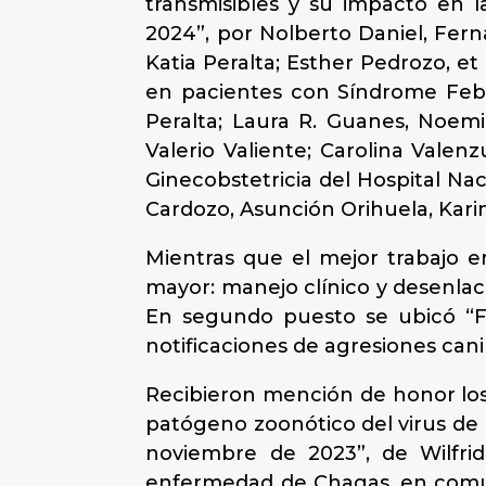
transmisibles y su impacto en l
2024”, por Nolberto Daniel, Fer
Katia Peralta; Esther Pedrozo, e
en pacientes con Síndrome Febril
Peralta; Laura R. Guanes, Noemi 
Valerio Valiente; Carolina Valenz
Ginecobstetricia del Hospital Na
Cardozo, Asunción Orihuela, Karin
Mientras que el mejor trabajo 
mayor: manejo clínico y desenlace
En segundo puesto se ubicó “For
notificaciones de agresiones cani
Recibieron mención de honor los 
patógeno zoonótico del virus de 
noviembre de 2023”, de Wilfri
enfermedad de Chagas, en comun