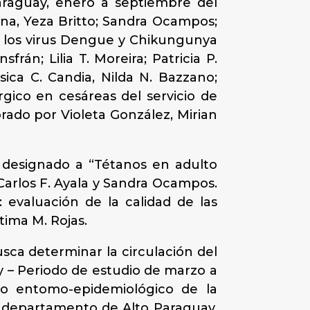
Paraguay, enero a septiembre del
na, Yeza Britto; Sandra Ocampos;
de los virus Dengue y Chikungunya
án; Lilia T. Moreira; Patricia P.
sica C. Candia, Nilda N. Bazzano;
úrgico en cesáreas del servicio de
rado por Violeta González, Mirian
 designado a “Tétanos en adulto
 Carlos F. Ayala y Sandra Ocampos.
 evaluación de la calidad de las
tima M. Rojas.
sca determinar la circulación del
y – Periodo de estudio de marzo a
io entomo-epidemiológico de la
 departamento de Alto Paraguay,