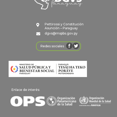
Pettirossi y Constitución

Asunción – Paraguay
dgvs@mspbs.gov.py

Redes sociales
Enlace de interés: