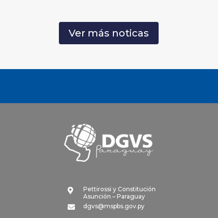
Ver más noticas
Pettirossi y Constitución

Asunción – Paraguay
dgvs@mspbs.gov.py
