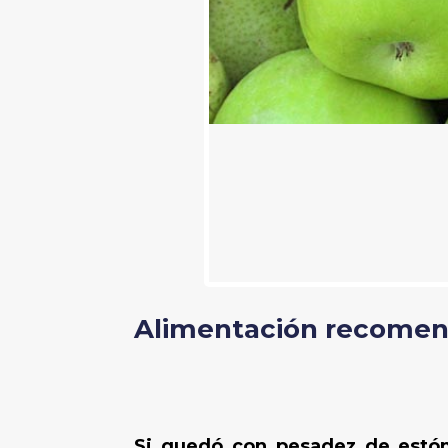
Alimentación recomen
Si quedó con pesadez de estóma