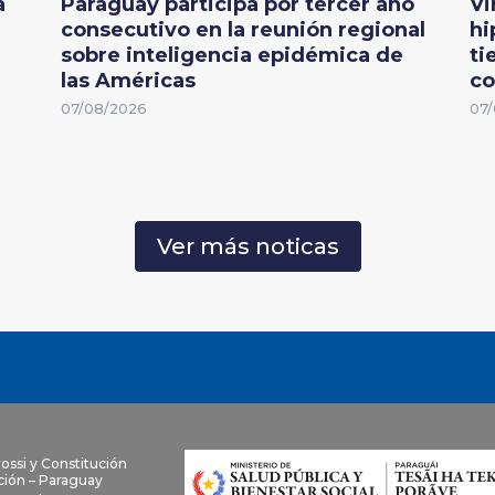
a
Paraguay participa por tercer año
Vi
consecutivo en la reunión regional
hi
sobre inteligencia epidémica de
ti
las Américas
co
07/08/2026
07/
Ver más noticas
rossi y Constitución
ión – Paraguay