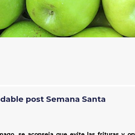
dable post Semana Santa
go, se aconseja que evite las frituras y op