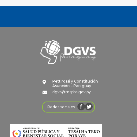
Pettirossi y Constitución

Asunción – Paraguay
dgvs@mspbs.gov.py

Redes sociales