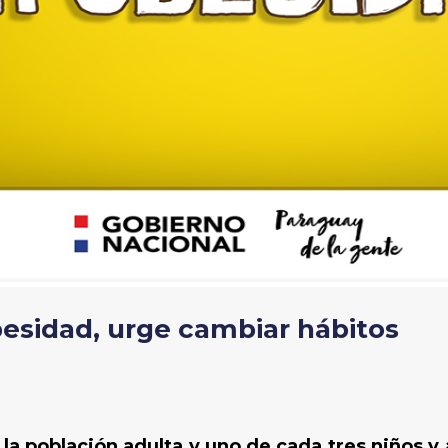
besidad, urge cambiar hábitos
la población adulta y uno de cada tres niños 