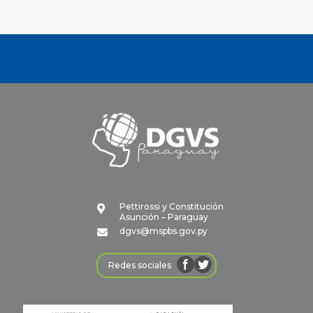
Pettirossi y Constitución

Asunción – Paraguay
dgvs@mspbs.gov.py

Redes sociales