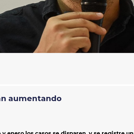
tán aumentando
y enero los casos se disparen, y se registre u