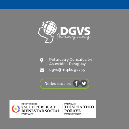
Pettirossi y Constitución

Asunción – Paraguay
dgvs@mspbs.gov.py

Redes sociales