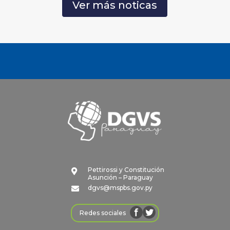
Ver más noticas
Pettirossi y Constitución

Asunción – Paraguay
dgvs@mspbs.gov.py

Redes sociales