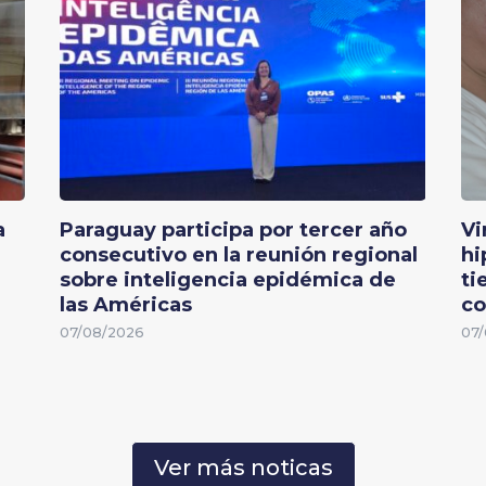
a
Paraguay participa por tercer año
Vi
consecutivo en la reunión regional
hi
sobre inteligencia epidémica de
ti
las Américas
co
07/08/2026
07/
Ver más noticas