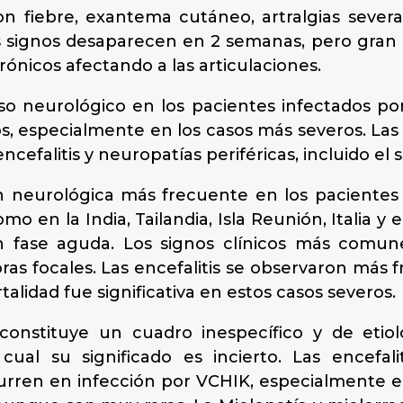
on ­fiebre, exantema cutáneo, artralgias severa
Los signos desaparecen en 2 semanas, pero gran
nicos afectando a las articulaciones.
so neurológico en los pacientes infectados por
s, especialmente en los casos más severos. Las
falitis y neuropatías periféricas, incluido el s
ión neurológica más frecuente en los pacientes
o en la India, Tailandia, Isla Reunión, Italia y 
en fase aguda. Los signos clínicos más comun
oras focales. Las encefalitis se observaron má
lidad fue signifi­cativa en estos casos severos.
constituye un cuadro inespecí­fico y de etiol
ual su signi­ficado es incierto. Las encefal
ren en infección por VCHIK, especialmente en