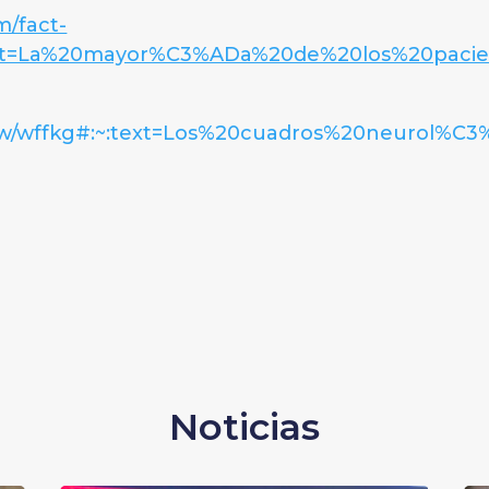
m/fact-
:text=La%20mayor%C3%ADa%20de%20los%20paci
ew/wffkg#:~:text=Los%20cuadros%20neurol%C
Noticias