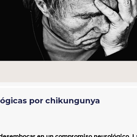
ógicas por chikungunya
desembocar en un compromiso neurológico. La 