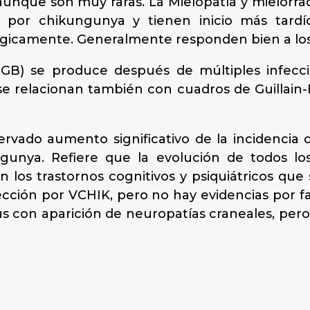
 aunque son muy raras. La Mielopatía y mielorra
n por chikungunya y tienen inicio más tardí
gicamente. Generalmente responden bien a los
SGB) se produce después de múltiples infecci
se relacionan también con cuadros de Guillain
rvado aumento signifi­cativo de la incidencia
gunya. Refiere que la evolución de todos l
n los trastornos cognitivos y psiquiátricos qu
ección por VCHIK, pero no hay evidencias por fa
us con aparición de neuropatías craneales, pe