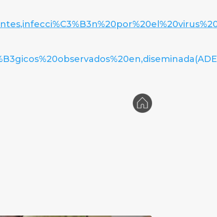
entes,infecci%C3%B3n%20por%20el%20virus%2
3%B3gicos%20observados%20en,diseminada(ADE