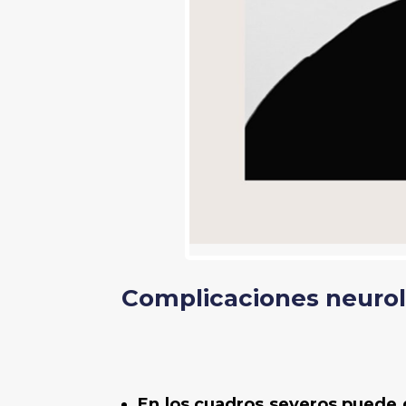
Complicaciones neurol
En los cuadros severos puede 