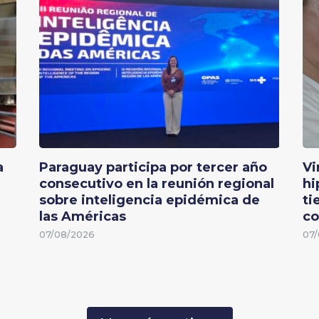
a
Paraguay participa por tercer año
Vi
consecutivo en la reunión regional
hi
sobre inteligencia epidémica de
ti
las Américas
co
07/08/2026
07/