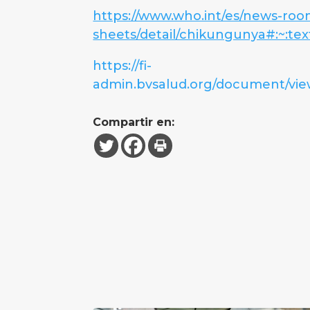
https://www.who.int/es/news-roo
sheets/detail/chikungunya#:~
https://fi-
admin.bvsalud.org/document/vi
Compartir en: