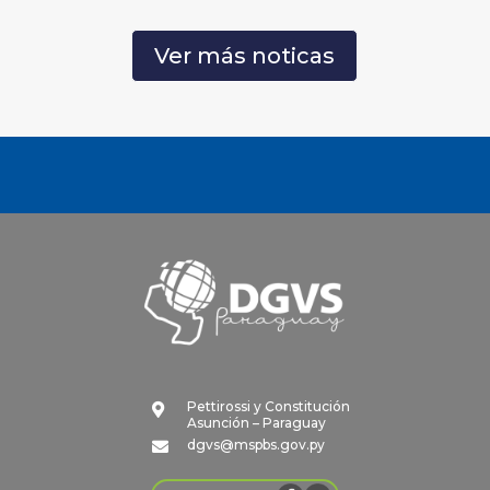
Ver más noticas
Pettirossi y Constitución

Asunción – Paraguay
dgvs@mspbs.gov.py
