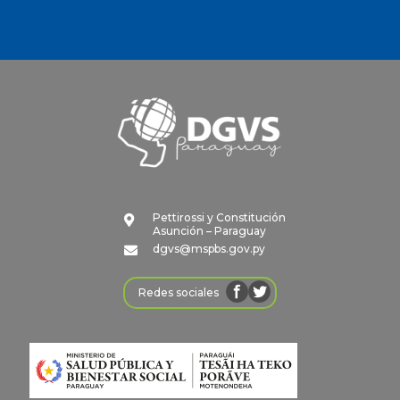
Pettirossi y Constitución

Asunción – Paraguay
dgvs@mspbs.gov.py

Redes sociales