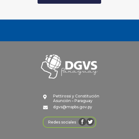
Pettirossi y Constitución

Asunción – Paraguay
dgvs@mspbs.gov.py

Redes sociales