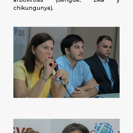
arbovirosis (dengue, zika y
chikungunya).