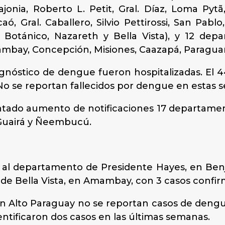
ajonia, Roberto L. Petit, Gral. Díaz, Loma Pytã
ó, Gral. Caballero, Silvio Pettirossi, San Pab
Botánico, Nazareth y Bella Vista), y 12 depa
ambay, Concepción, Misiones, Caazapá, Paraguar
agnóstico de dengue fueron hospitalizadas. El 
 No se reportan fallecidos por dengue en estas 
entado aumento de notificaciones 17 departament
 Guairá y Ñeembucú.
 al departamento de Presidente Hayes, en Benj
to de Bella Vista, en Amambay, con 3 casos confi
 en Alto Paraguay no se reportan casos de dengue
entificaron dos casos en las últimas semanas.