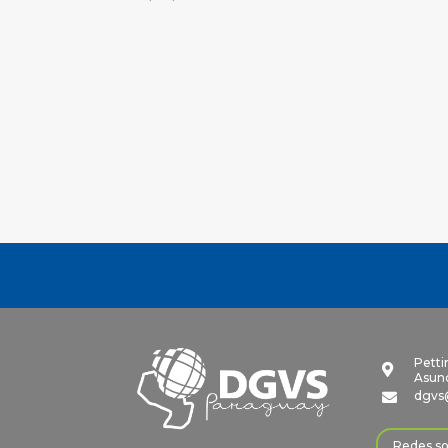
Petti

Asunc
dgvs

Redes so