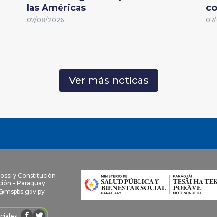
las Américas
co
07/08/2026
07/
Ver más noticas
rossi y Constitución
ión – Paraguay
@mspbs.gov.py
ciales