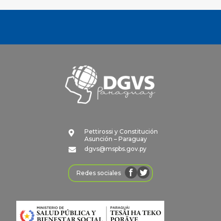
Pettirossi y Constitución

Asunción – Paraguay
dgvs@mspbs.gov.py

Redes sociales