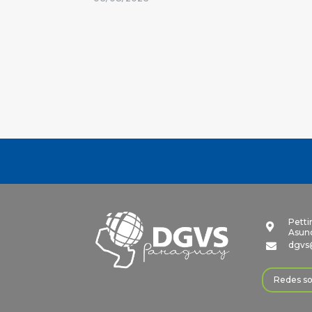
Petti

Asunc
dgvs

Redes so