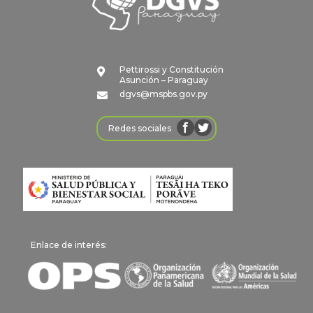
Pettirossi y Constitución

Asunción – Paraguay
dgvs@mspbs.gov.py

Redes sociales
Enlace de interés: