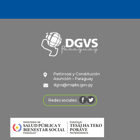
Pettirossi y Constitución

Asunción – Paraguay
dgvs@mspbs.gov.py

Redes sociales