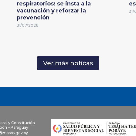
respiratorios: se insta a la
es
vacunación y reforzar la
31/
prevención
31/07/2026
Ver más noticas
rossi y Constitución
ión – Paraguay
@mspbs.gov.py