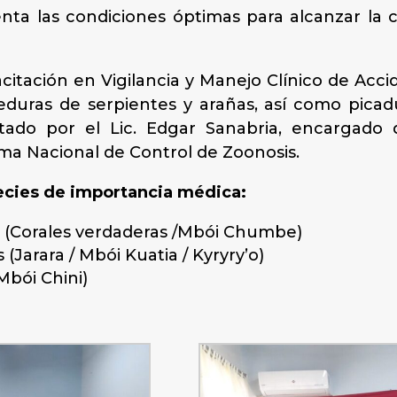
nta las condiciones óptimas para alcanzar la cal
citación en Vigilancia y Manejo Clínico de Acc
eduras de serpientes y arañas, así como pica
ictado por el Lic. Edgar Sanabria, encargado
a Nacional de Control de Zoonosis.
ecies de importancia médica:
s (Corales verdaderas /Mbói Chumbe)
(Jarara / Mbói Kuatia / Kyryry’o)
Mbói Chini)