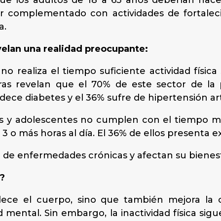
as que los adultos de 18 a 65 años deberían h
er complementado con actividades de fortaleci
a.
velan una realidad preocupante:
 no realiza el tiempo suficiente actividad físi
ras revelan que el 70% de este sector de la
dece diabetes y el 36% sufre de hipertensión art
ños y adolescentes no cumplen con el tiempo 
o 3 o más horas al día. El 36% de ellos presenta 
 de enfermedades crónicas y afectan su bienest
?
talece el cuerpo, sino que también mejora la c
 mental. Sin embargo, la inactividad física s