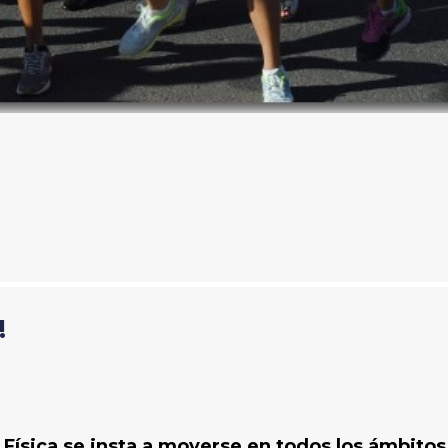
!
 Física se insta a moverse en todos los ámbitos 