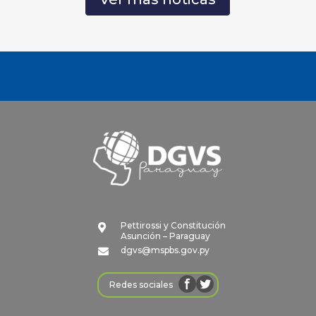
Pettirossi y Constitución

Asunción – Paraguay
dgvs@mspbs.gov.py

Redes sociales