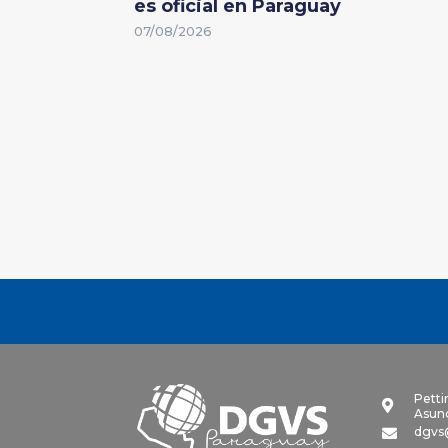
es oficial en Paraguay
07/08/2026
Petti

Asunc
dgvs
