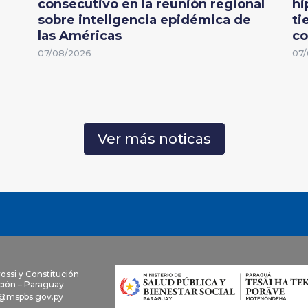
consecutivo en la reunión regional
hi
sobre inteligencia epidémica de
ti
las Américas
co
07/08/2026
07/
Ver más noticas
rossi y Constitución
ión – Paraguay
@mspbs.gov.py