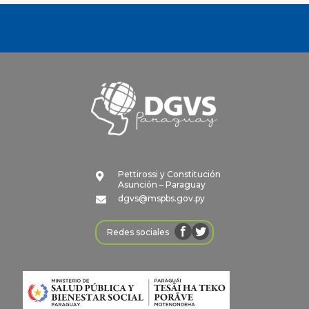
Pettirossi y Constitución

Asunción – Paraguay
dgvs@mspbs.gov.py

Redes sociales