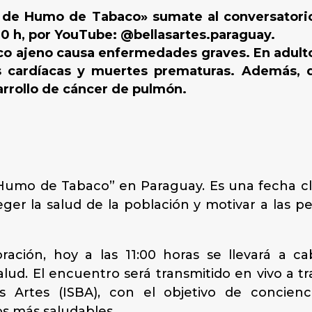
re de Humo de Tabaco» sumate al conversatorio 
:00 h, por YouTube: @bellasartes.paraguay.
co ajeno causa enfermedades graves. En adulto
es cardíacas y muertes prematuras. Además, 
arrollo de cáncer de pulmón.
e Humo de Tabaco” en Paraguay. Es una fecha c
eger la salud de la población y motivar a las 
ión, hoy a las 11:00 horas se llevará a ca
alud. El encuentro será transmitido en vivo a tr
as Artes (ISBA), con el objetivo de concie
s más saludables.