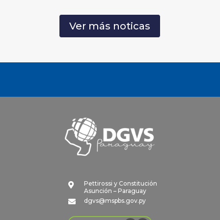
Ver más noticas
Pettirossi y Constitución

Asunción – Paraguay
dgvs@mspbs.gov.py
