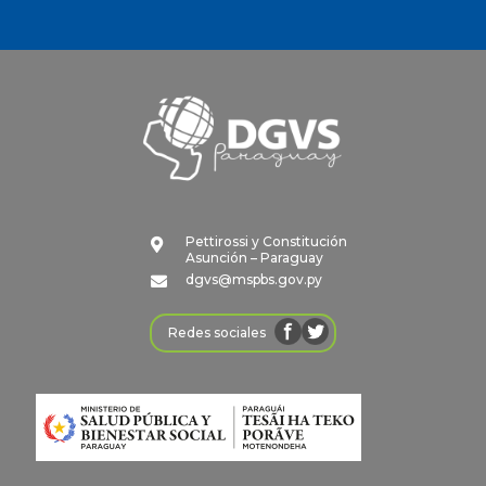
Pettirossi y Constitución

Asunción – Paraguay
dgvs@mspbs.gov.py

Redes sociales