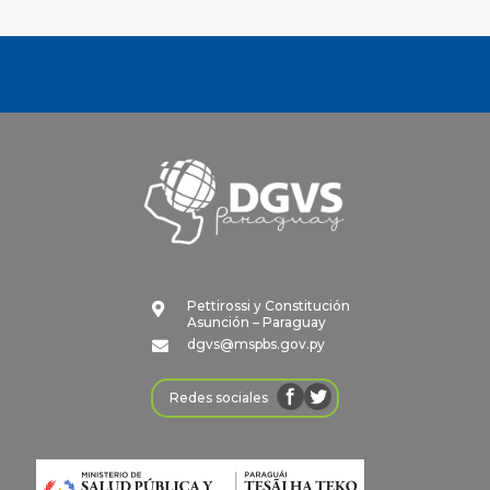
Pettirossi y Constitución

Asunción – Paraguay
dgvs@mspbs.gov.py

Redes sociales