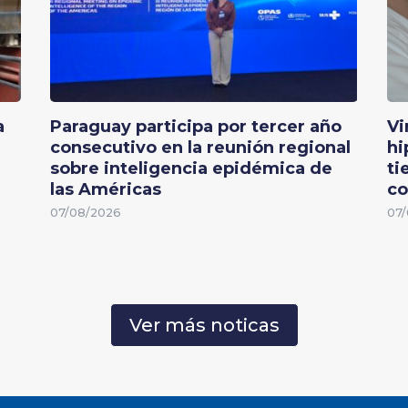
a
Paraguay participa por tercer año
Vi
consecutivo en la reunión regional
hi
sobre inteligencia epidémica de
ti
las Américas
co
07/08/2026
07/
Ver más noticas