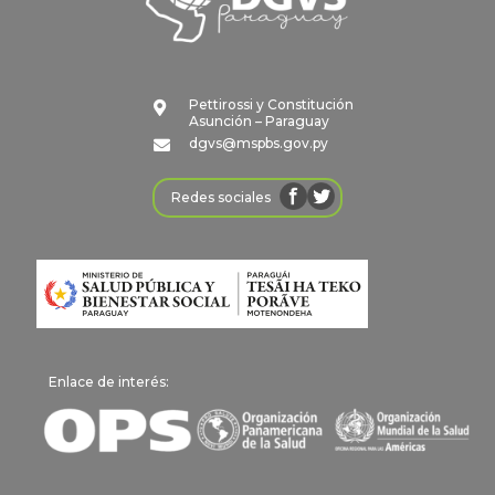
Pettirossi y Constitución

Asunción – Paraguay
dgvs@mspbs.gov.py

Redes sociales
Enlace de interés: