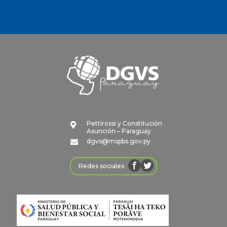
Pettirossi y Constitución

Asunción – Paraguay
dgvs@mspbs.gov.py

Redes sociales