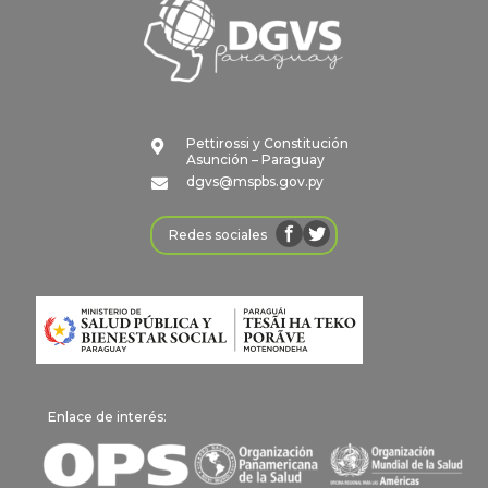
Pettirossi y Constitución

Asunción – Paraguay
dgvs@mspbs.gov.py

Redes sociales
Enlace de interés: