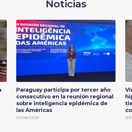
Noticias
a
Paraguay participa por tercer año
Vi
consecutivo en la reunión regional
hi
sobre inteligencia epidémica de
ti
las Américas
co
07/08/2026
07/