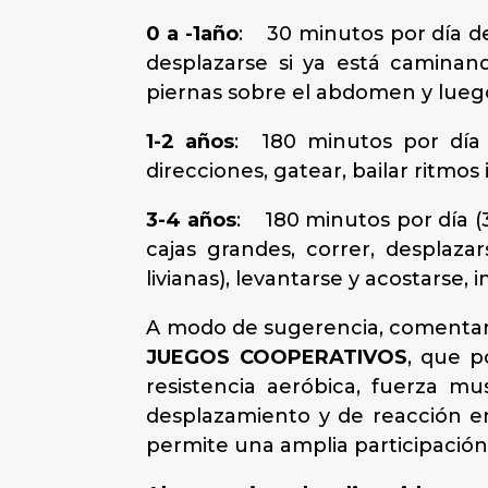
0 a -1año
: 30 minutos por día de
desplazarse si ya está caminand
piernas sobre el abdomen y lue
1-2 años
: 180 minutos por día (3
direcciones, gatear, bailar ritmos 
3-4 años
: 180 minutos por día (3
cajas grandes, correr, desplaza
livianas), levantarse y acostarse, 
A modo de sugerencia, comentam
JUEGOS COOPERATIVOS
, que p
resistencia aeróbica, fuerza mus
desplazamiento y de reacción e
permite una amplia participación