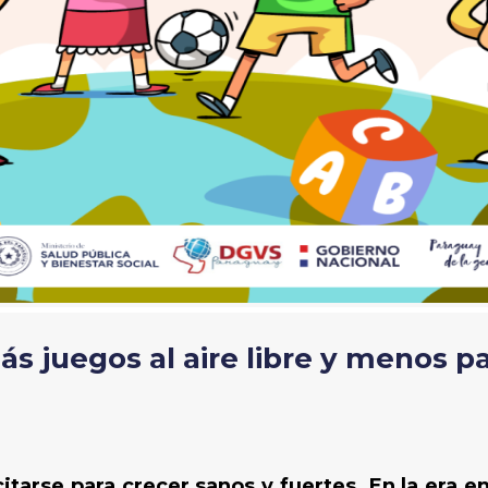
s juegos al aire libre y menos p
citarse para crecer sanos y fuertes. En la era 