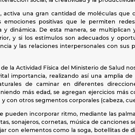
teracción social, la creatividad y la productivida
 activa una gran cantidad de moléculas que 
 las emociones positivas que le permiten re
 y dinámica. De esta manera, se multiplican 
ior, y si los estímulos son adecuados y oport
encia y las relaciones interpersonales con sus 
 de la Actividad Física del Ministerio de Salud 
vital importancia, realizando así una amplia 
aturales de caminar en diferentes direcciones,
niendo más edad, se agregan ejercicios más c
ón y con otros segmentos corporales (cabeza, cu
e pueden incorporar ritmo, mediante las palma
etas, sonajeros, cornetas, música de canciones s
jar con elementos como la soga, botellitas de d