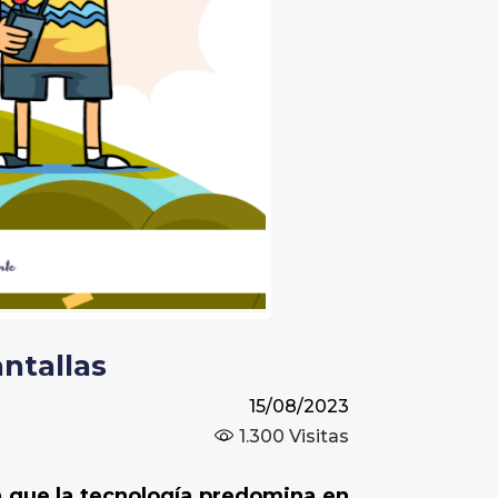
antallas
15/08/2023
1.300
Visitas
en que la tecnología predomina en