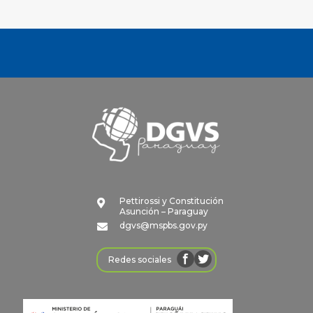
Pettirossi y Constitución

Asunción – Paraguay
dgvs@mspbs.gov.py

Redes sociales