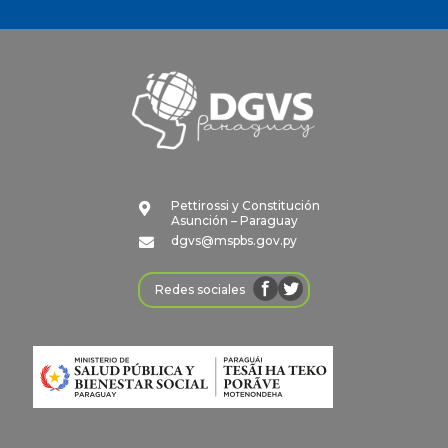
Pettirossi y Constitución

Asunción – Paraguay
dgvs@mspbs.gov.py

Redes sociales