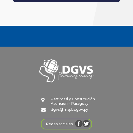
Pettirossi y Constitución

Asunción – Paraguay
dgvs@mspbs.gov.py

Redes sociales