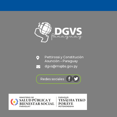
Pettirossi y Constitución

Asunción – Paraguay
dgvs@mspbs.gov.py

Redes sociales