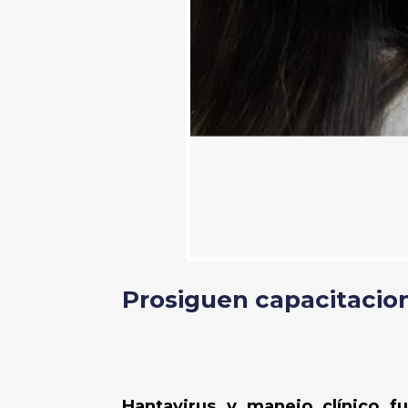
Prosiguen capacitacion
Hantavirus y manejo clínico f