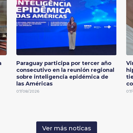
a
Paraguay participa por tercer año
Vi
consecutivo en la reunión regional
hi
sobre inteligencia epidémica de
ti
las Américas
co
07/08/2026
07/
Ver más noticas