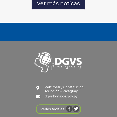
Ver más noticas
Pettirossi y Constitución

Asunción – Paraguay
dgvs@mspbs.gov.py

Redes sociales