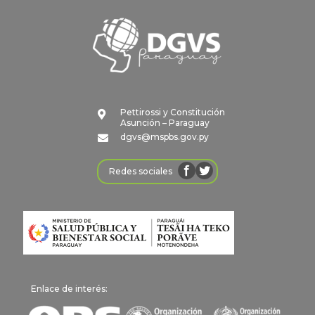
Pettirossi y Constitución

Asunción – Paraguay
dgvs@mspbs.gov.py

Redes sociales
Enlace de interés: