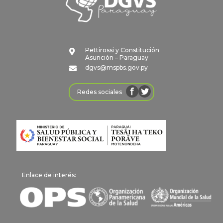
Pettirossi y Constitución

Asunción – Paraguay
dgvs@mspbs.gov.py

Redes sociales
Enlace de interés: