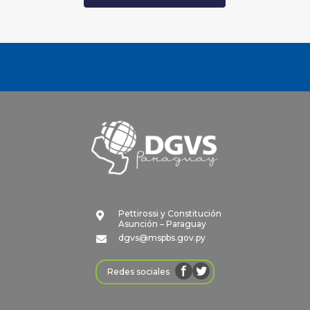
Pettirossi y Constitución

Asunción – Paraguay
dgvs@mspbs.gov.py

Redes sociales