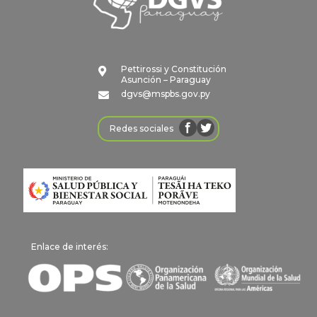
Pettirossi y Constitución

Asunción – Paraguay
dgvs@mspbs.gov.py

Redes sociales
Enlace de interés: