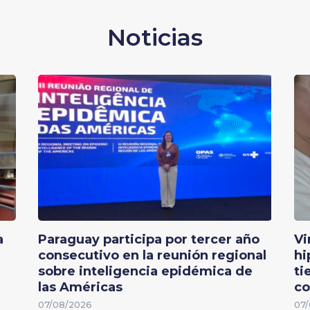
Noticias
a
Paraguay participa por tercer año
Vi
consecutivo en la reunión regional
hi
sobre inteligencia epidémica de
ti
las Américas
co
07/08/2026
07/