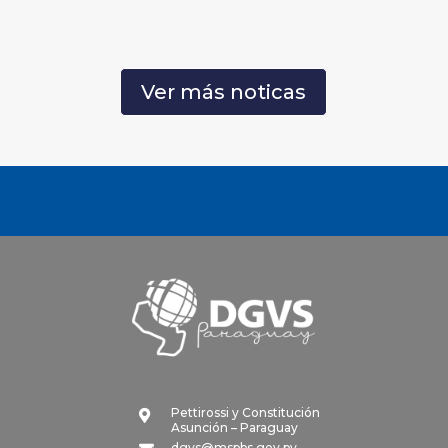
Ver más noticas
Pettirossi y Constitución

Asunción – Paraguay
dgvs@mspbs.gov.py